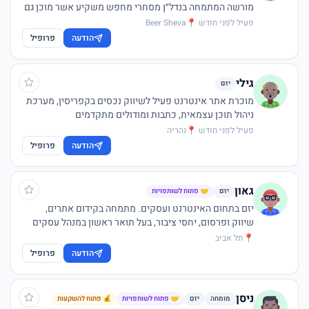
מורשה המתמחה בנדל״ן מסחרי מחפש משקיע אשר מוכן גם
להיות שותף לדרך ולתת עצה טובה כשאפשר.
פעיל לפני חודש
·
📍
Beer Sheva
הודעה
פרופיל
גילי
יזם
מוכרת אתר אינטרנט פעיל לשיווק נכסים בקפריסין, מערכת
ניהול תוכן עצמאית, כתבות ומודולים מתקדמים
פעיל לפני חודש
·
📍
נהריה
הודעה
פרופיל
גאון
יזם
🤝 פתוח לשותפויות
יזם בתחום האינטרנט ועסקים. מתמחה בקידום אתרים,
שיווק ופרסום, יחסי ציבור, בעל תואר ראשון במנהל עסקים
ושותף בחברת אימפורט אקספרס - בתחום היבוא / ייצור
📍
תל אביב
בסין. בעל שותפיות ביחד עם משרד גדול בסין. מתפעל את
הודעה
פרופיל
העסק ביחד עם מומחה בתחום היבוא במשרד בתל אביב,
מחפש שותפיות עסקיות נוספות. מחפש בעלי מקצוע
המעוניינים לעשות שיתופי פעולה עסקים לבנות עסק לפי
ניסן
מומחה
יזם
🤝 פתוח לשותפויות
💰 פתוח להשקעות
תחום הפעילות של איש המקצוע.