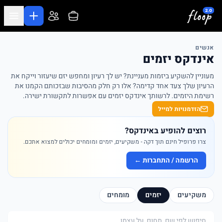
לג לתוכן המרכזי
אנשים
אינדקס יזמים
מעוניין להשקיע ביזמות מעניינת? יש לך רעיון ומחפש יזם שיעזור וייקח את
הרעיון שלך צעד אחד קדימה? אלו רק חלק מהסיבות שבזכותם הקמנו את
רשימת היזמים. לרשותך אינדקס יזמים עם אפשרות לתקשורת ישירה.
הזדמנויות למייל
רוצים להופיע באינדקס?
צרו פרופיל חינם תוך דקה - משקיעים, יזמים ומומחים יכולים למצוא אתכם.
הרשמה / התחברות ←
משקיעים
יזמים
מומחים
חיפוש