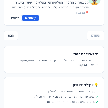
יזם בתחום המסחר האלקטרוני , בעל ניסיון עשיר בייעוץ
הדרכה ופיתוח מיזמי אונליין. מרצה במכללת פרס בתארים
ראשון ושני. בעלים של חברה מובילה בתחום האיקומרס
📍
אשקלון
והשיווק. הכשרה ולימודי תעודה : מהנדס חשמל, תואר שני
הודעה
פרופיל
במנה"ע, קורס דירקטורים, קורס מנהלי פרויקטים.
הקודם
הבא
מי באינדקס הזה?
יזמים שבונים מיזמים דיגיטליים. חלקם פתוחים לשותפויות, חלקם
מחפשים השקעה.
💡 איך לפנות נכון
ספרו מי אתם ומה אתם מביאים לשולחן
הציעו ערך ברור: שותפות, השקעה או שיתוף פעולה
פנייה אישית עובדת טוב יותר מהודעה גנרית