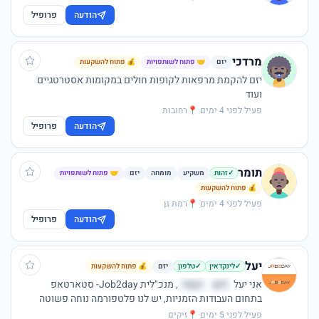
הודעה
פרופיל
מרדכי
יזם
🤝 פתוח לשותפויות
💰 פתוח להשקעות
יזם להקמת מרפאות לקופות חולים במקומות אסטרטגיים
ועוד
פעיל לפני 4 ימים
·
📍
רחובות
הודעה
פרופיל
תומר
משקיע
מומחה
יזם
🤝 פתוח לשותפויות
✓
זהות
💰 פתוח להשקעות
פעיל לפני 4 ימים
·
📍
רמת גן
הודעה
פרופיל
יעל
יזם
💰 פתוח להשקעות
✓
לינקדאין
✓
טלפון
אני יעל
זיש
העזר
, מנכ"לית Job2day- סטארטאפ
בתחום העבודות הזמניות, יש לנו פלטפורמה נוחה פשוטה
וחכמה שמשדכת בין מעסיקים המפרסמים משרות זמניות
פעיל לפני 5 ימים
·
📍
זיקים