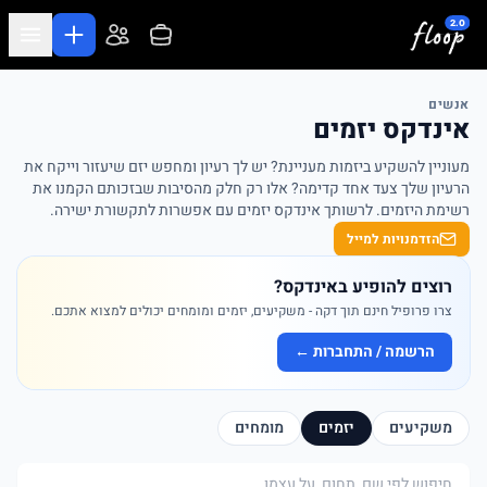
לג לתוכן המרכזי
אנשים
אינדקס יזמים
מעוניין להשקיע ביזמות מעניינת? יש לך רעיון ומחפש יזם שיעזור וייקח את
הרעיון שלך צעד אחד קדימה? אלו רק חלק מהסיבות שבזכותם הקמנו את
רשימת היזמים. לרשותך אינדקס יזמים עם אפשרות לתקשורת ישירה.
הזדמנויות למייל
רוצים להופיע באינדקס?
צרו פרופיל חינם תוך דקה - משקיעים, יזמים ומומחים יכולים למצוא אתכם.
הרשמה / התחברות ←
משקיעים
יזמים
מומחים
חיפוש