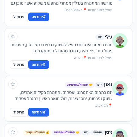
מורשה המתמחה בנדל״ן מסחרי מחפש משקיע אשר מוכן גם
להיות שותף לדרך ולתת עצה טובה כשאפשר.
פעיל לפני חודש
·
📍
Beer Sheva
הודעה
פרופיל
גילי
יזם
מוכרת אתר אינטרנט פעיל לשיווק נכסים בקפריסין, מערכת
ניהול תוכן עצמאית, כתבות ומודולים מתקדמים
פעיל לפני חודש
·
📍
נהריה
הודעה
פרופיל
גאון
יזם
🤝 פתוח לשותפויות
יזם בתחום האינטרנט ועסקים. מתמחה בקידום אתרים,
שיווק ופרסום, יחסי ציבור, בעל תואר ראשון במנהל עסקים
ושותף בחברת אימפורט אקספרס - בתחום היבוא / ייצור
📍
תל אביב
בסין. בעל שותפיות ביחד עם משרד גדול בסין. מתפעל את
הודעה
פרופיל
העסק ביחד עם מומחה בתחום היבוא במשרד בתל אביב,
מחפש שותפיות עסקיות נוספות. מחפש בעלי מקצוע
המעוניינים לעשות שיתופי פעולה עסקים לבנות עסק לפי
ניסן
מומחה
יזם
🤝 פתוח לשותפויות
💰 פתוח להשקעות
תחום הפעילות של איש המקצוע.