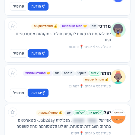
הודעה
פרופיל
מרדכי
יזם
🤝 פתוח לשותפויות
💰 פתוח להשקעות
יזם להקמת מרפאות לקופות חולים במקומות אסטרטגיים
ועוד
פעיל לפני 4 ימים
·
📍
רחובות
הודעה
פרופיל
תומר
משקיע
מומחה
יזם
🤝 פתוח לשותפויות
✓
זהות
💰 פתוח להשקעות
פעיל לפני 4 ימים
·
📍
רמת גן
הודעה
פרופיל
יעל
יזם
💰 פתוח להשקעות
✓
לינקדאין
✓
טלפון
אני יעל
עספ
תעהא
, מנכ"לית Job2day- סטארטאפ
בתחום העבודות הזמניות, יש לנו פלטפורמה נוחה פשוטה
וחכמה שמשדכת בין מעסיקים המפרסמים משרות זמניות
פעיל לפני 5 ימים
·
📍
זיקים