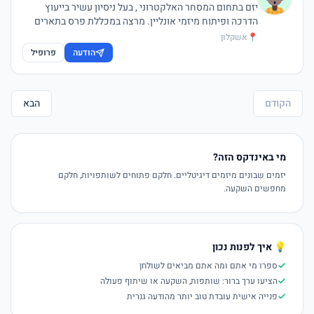
יזם בתחום המסחר האלקטרוני , בעל ניסיון עשיר בייעוץ
הדרכה ופיתוח מיזמי אונליין. מרצה במכללת פרס בתארים
ראשון ושני. בעלים של חברה מובילה בתחום האיקומרס
📍
אשקלון
והשיווק. הכשרה ולימודי תעודה : מהנדס חשמל, תואר שני
הודעה
פרופיל
במנה"ע, קורס דירקטורים, קורס מנהלי פרויקטים.
הקודם
הבא
מי באינדקס הזה?
יזמים שבונים מיזמים דיגיטליים. חלקם פתוחים לשותפויות, חלקם
מחפשים השקעה.
💡 איך לפנות נכון
ספרו מי אתם ומה אתם מביאים לשולחן
הציעו ערך ברור: שותפות, השקעה או שיתוף פעולה
פנייה אישית עובדת טוב יותר מהודעה גנרית