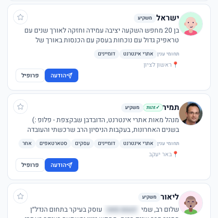
ישראל
משקיע
בן 20 מחפש השקעה יציבה עמידה וחזקה לאורך שנים עם
טראפיק גדול עם נוכחות בעסק עם הכנסות באורך של
30,100 ,k בחודש פעיל לאורך תקופה ארוכה ושיהיה הכנסה
אתרי אינטרנט
דומיינים
תחומי ענין
עיקרית
📍
ראשון לציון
הודעה
פרופיל
תמיר
משקיע
✓
זהות
מנהל מאות אתרי אינטרנט, הדובדבן שבקצפת - פלופ :)
בשנים האחרונות, בעקבות הניסיון הרב שרכשתי והעובדה
שהצלחתי לעזור למאות עצמאיים בתחומים שונים מכל
אתרי אינטרנט
דומיינים
עסקים
סטארטאפים
אחר
תחומי ענין
הארץ להגדיל את נפח פעילותם אני משמש לעצמאים רבים
📍
באר יעקב
יועץ עסקי ויועץ אינטרנטי, אני מעביר הדרכות אישיות
הודעה
פרופיל
וקבוצתיות לעצמאים ולארגונים.
ליאור
משקיע
שלום רב, שמי
יבעטג סאה
עוסק בעיקר בתחום הנדל״ן