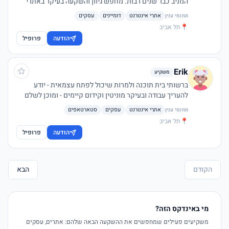
המניב כבר שנים רבות. מחפש גיוון והשקעה בעיקר באתרי
אינטרנט, דומיינים או עסקים שמניבים הכנסה פסיבית או
אתרי אינטרנט
דומיינים
עסקים
תחומי ענין
אקטיבית חלקית.
📍
תל אביב
הודעה
פרופיל
Erik
משקיע
ברשותי בית תוכנה ולמרות שיכול לפתח עצמאית - יודע
להעריך עבודה ובעיקר מוניטין וקידום קיימים - ומוכן לשלם
עליהם. במקרים של עסקאות גדולות - פתוח גם לעסקאות של
אתרי אינטרנט
עסקים
סטארטאפים
תחומי ענין
'חצי יציאה' - או רכישה מדורגת
📍
תל אביב
הודעה
פרופיל
הקודם
הבא
מי באינדקס הזה?
משקיעים פעילים שמחפשים את ההשקעה הבאה שלהם: אתרים, עסקים