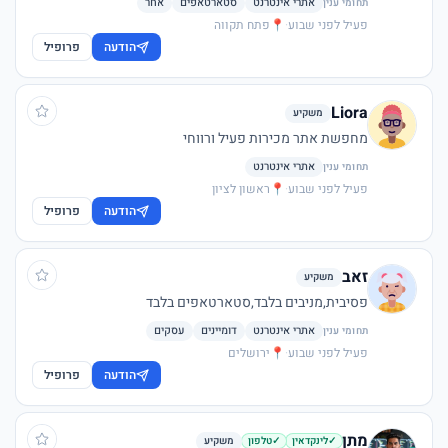
אתרי אינטרנט
סטארטאפים
אחר
תחומי ענין
בעיקר לאתרים שלא מצריכים הרבה מאוד התעסקות :)
פעיל לפני שבוע
·
📍
פתח תקווה
הודעה
פרופיל
Liora
משקיע
מחפשת אתר מכירות פעיל ורווחי
אתרי אינטרנט
תחומי ענין
פעיל לפני שבוע
·
📍
ראשון לציון
הודעה
פרופיל
זאב
משקיע
פסיבית,מניבים בלבד,סטארטאפים בלבד
אתרי אינטרנט
דומיינים
עסקים
תחומי ענין
פעיל לפני שבוע
·
📍
ירושלים
הודעה
פרופיל
מתן
משקיע
✓
לינקדאין
✓
טלפון