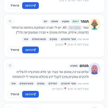
פעיל לפני יומיים
·
📍
גן נר
הודעה
פרופיל
תומר
משקיע
מומחה
יזם
✓
זהות
שמי
שטונ טח
40, יש לי חברה העוסקת בתחום הביטחוני
(פיענוח, איפיון, אחיזת שטח) + חברה שמשקיעה נדל״ן
מסחרי. בעל ניסיון רב בפיתוח עסקי שיווק ומכירות. מעוניין
אתרי אינטרנט
עסקים
סטארטאפים
אחר
תחומי ענין
להתפתח ולהשקיע במיזמים בתחומים נוספים בעיקר כשותף
פעיל לפני 4 ימים
·
📍
רמת גן
פעיל.
הודעה
פרופיל
מנחם
משקיע
שלום וברכה,אמנם אני צעיר אך מלא מטיבציה להצליח
ולהקים עסקים,מוכן לקבל ידע מכולם שיעזור לי להתפתח
ולצמוח. מוכן להשקיע בעסק שיש לו נראות טובה, עסק
אתרי אינטרנט
דומיינים
עסקים
סטארטאפים
אחר
תחומי ענין
בצמיחה והשמיים הם הגבול...
פעיל לפני 4 ימים
·
📍
ירושליים
הודעה
פרופיל