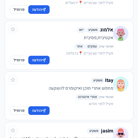
פעיל לפני שבועיים
·
📍
ירושלים
הודעה
פרופיל
אלמוג
משקיע
יזם
אקטיבית,פסיבית
עסקים
אחר
תחומי ענין
פעיל לפני שבועיים
·
📍
ברצלונה
הודעה
פרופיל
Itay
משקיע
מחפש אתרי תוכן ואיקומרס להשקעה
אתרי אינטרנט
תחומי ענין
פעיל לפני חודש
הודעה
פרופיל
jasim
משקיע