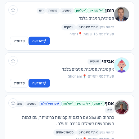
רומן
משקיע
מומחה
יזם
✓
לינקדאין
✓
טלפון
פסיבית,מניבים בלבד
אתרי אינטרנט
עסקים
תחומי ענין
פעיל לפני 16 שעות
·
📍
נתניה
הודעה
פרופיל
אביחי
משקיע
אקטיבית,פסיבית,מניבים בלבד
פעיל לפני יומיים
·
📍
Shoham
הודעה
פרופיל
אסף
משקיע
מומחה
✓
זהות
✓
לינקדאין
✓
טלפון
★
פרופיל מלא
יזם
בתחום הSaaS עם הכנסות קבועות בריטיינר, עם כמות
משתמשים פעילים סבירה ומעלה.
אתרי אינטרנט
סטארטאפים
תחומי ענין