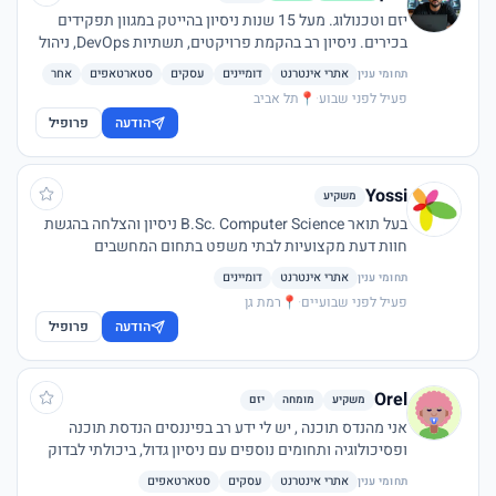
יזם וטכנולוג. מעל 15 שנות ניסיון בהייטק במגוון תפקידים
בכירים. ניסיון רב בהקמת פרויקטים, תשתיות DevOps, ניהול
פרויקטים Agile. שותף מייסד ומנכ״ל בחנות ה״אפס פסולת״
אתרי אינטרנט
דומיינים
עסקים
סטארטאפים
אחר
תחומי ענין
הראשונה בישראל -
lzp.tfyxbb.ae.mk
תחום השקעה או
פעיל לפני שבוע
·
📍
תל אביב
שת״פ מועדף - בעולמות המודעות והקיימות הסביבתית
הודעה
פרופיל
והחברתית.
Yossi
משקיע
בעל תואר B.Sc. Computer Science ניסיון והצלחה בהגשת
חוות דעת מקצועיות לבתי משפט בתחום המחשבים
והאינטרנט משנת 2011. שרותי החברה: הקמת אתרים,
אתרי אינטרנט
דומיינים
תחומי ענין
חנויות וירטואליות, פרסום ממומן בגוגל, קידום בגוגל , פרסום
פעיל לפני שבועיים
·
📍
רמת גן
בפייסבוק, קמפיין שיווק בווטסאפ, פרסום ב-WAZE, הקמה
הודעה
פרופיל
וניהול עמודי פייסבוק, הדרכות לעסקים וחברות, הקמת ערוץ
יוטיוב, שיווק בטוויטר, הפקת סרטוני וידאו, שרותי יעוץ
לעסקים וחברות.
Orel
משקיע
מומחה
יזם
אני מהנדס תוכנה , יש לי ידע רב בפיננסים הנדסת תוכנה
ופסיכולוגיה ותחומים נוספים עם ניסיון גדול, ביכולתי לבדוק
פרוייקט ,לקדם אותו במידת הצורך וגם להכריז עליו ככישלון
אתרי אינטרנט
עסקים
סטארטאפים
תחומי ענין