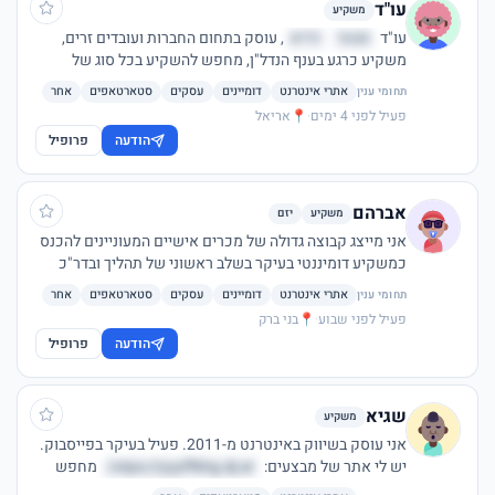
עו"ד
משקיע
עו"ד
חגחר
רדיא
, עוסק בתחום החברות ועובדים זרים,
משקיע כרגע בענף הנדל"ן, מחפש להשקיע בכל סוג של
השקעה, יתרון בהובלת תהליכים אל מול רשויות ובניית
אתרי אינטרנט
דומיינים
עסקים
סטארטאפים
אחר
תחומי ענין
מודלים עסקיים,
פעיל לפני 4 ימים
·
📍
אריאל
הודעה
פרופיל
אברהם
משקיע
יזם
אני מייצג קבוצה גדולה של מכרים אישיים המעוניינים להכנס
כמשקיע דומיננטי בעיקר בשלב ראשוני של תהליך ובדר"כ
כלל שיש כבר דרך סלולה ולא רק רעיון תודה
אתרי אינטרנט
דומיינים
עסקים
סטארטאפים
אחר
תחומי ענין
פעיל לפני שבוע
·
📍
בני ברק
הודעה
פרופיל
שגיא
משקיע
אני עוסק בשיווק באינטרנט מ-2011. פעיל בעיקר בפייסבוק.
יש לי אתר של מבצעים:
otpo://yyyffkhg.dj.er/
מחפש
להגדיל את ההשקעות שלי באינטרנט. אשמח לקבל הצעות,