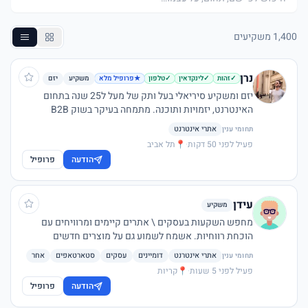
1,400 משקיעים
נרן
משקיע
יזם
✓
זהות
✓
לינקדאין
✓
טלפון
★
פרופיל מלא
יזם ומשקיע סיריאלי בעל ותק של מעל ל25 שנה בתחום
האינטרנט, יזמויות ותוכנה. מתמחה בעיקר בשוק B2B
הבינלאומי. בין השאר מייסד אתר פלופ, מלווה את קהילת
אתרי אינטרנט
תחומי ענין
ההשקעות באתרים בישראל ומייעץ ליזמים. מעורב בהשקעות
פעיל לפני 50 דקות
·
📍
תל אביב
בסכום כולל של מעל מיליון דולר בשנים האחרונות באתרי
הודעה
פרופיל
אינטרנט בלבד. מעוניין לשמוע על השקעות באתרי אינטרנט
מניבים בלבד, רצוי לקהל הבינלאומי.
עידן
משקיע
מחפש השקעות בעסקים \ אתרים קיימים ומרוויחים עם
הוכחת רווחיות. אשמח לשמוע גם על מוצרים חדשים
וייחודיים לשיווק בארץ, פחות על אתרים עם פוטנציאל רווחי.
אתרי אינטרנט
דומיינים
עסקים
סטארטאפים
אחר
תחומי ענין
תודה
פעיל לפני 5 שעות
·
📍
קריות
הודעה
פרופיל