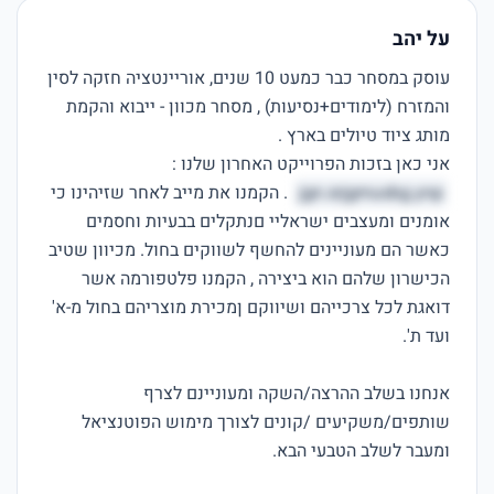
על יהב
עוסק במסחר כבר כמעט 10 שנים, אוריינטציה חזקה לסין 
והמזרח (לימודים+נסיעות) , מסחר מכוון - ייבוא והקמת 
אני כאן בזכות הפרוייקט האחרון שלנו : 
jgn.srjgmusbg.ynp
 . הקמנו את מייב לאחר שזיהינו כי 
אומנים ומעצבים ישראליי םנתקלים בבעיות וחסמים 
כאשר הם מעוניינים להחשף לשווקים בחול. מכיוון שטיב 
הכישרון שלהם הוא ביצירה , הקמנו פלטפורמה אשר 
דואגת לכל צרכייהם ושיווקם ןמכירת מוצריהם בחול מ-א' 
אנחנו בשלב ההרצה/השקה ומעוניינם לצרף 
שותפים/משקיעים /קונים לצורך מימוש הפוטנציאל 