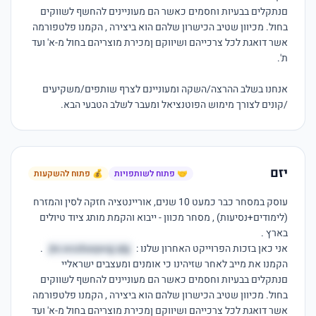
םנתקלים בבעיות וחסמים כאשר הם מעוניינים להחשף לשווקים 
בחול. מכיוון שטיב הכישרון שלהם הוא ביצירה , הקמנו פלטפורמה 
אשר דואגת לכל צרכייהם ושיווקם ןמכירת מוצריהם בחול מ-א' ועד 
אנחנו בשלב ההרצה/השקה ומעוניינם לצרף שותפים/משקיעים 
/קונים לצורך מימוש הפוטנציאל ומעבר לשלב הטבעי הבא.

יזם
🤝 פתוח לשותפויות
💰 פתוח להשקעות
עוסק במסחר כבר כמעט 10 שנים, אוריינטציה חזקה לסין והמזרח 
(לימודים+נסיעות) , מסחר מכוון - ייבוא והקמת מותג ציוד טיולים 
אני כאן בזכות הפרוייקט האחרון שלנו : 
jte.wozbaqwqj.qlg
 . 
הקמנו את מייב לאחר שזיהינו כי אומנים ומעצבים ישראליי 
םנתקלים בבעיות וחסמים כאשר הם מעוניינים להחשף לשווקים 
בחול. מכיוון שטיב הכישרון שלהם הוא ביצירה , הקמנו פלטפורמה 
אשר דואגת לכל צרכייהם ושיווקם ןמכירת מוצריהם בחול מ-א' ועד 