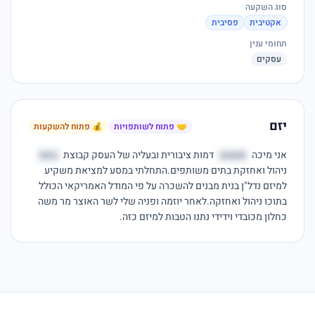
סוג השקעה
אקטיבית
פסיבית
תחומי ענין
עסקים
יזם
🤝 פתוח לשותפויות
💰 פתוח להשקעות
אני מיכה 
סשצצ
 דמות ציבורית ובעליה של העסק קבוצת 
באנו
ניהול ואחזקת בתים משותפים.התחלתי במסע למציאת משקיע 
למיזם נדל"ן בנית מבנים להשכרה על פי המודל האמריקאי הכולל 
בתוכו ניהול ואחזקה.לאחר יוזמה ופניה שלי לשר האוצר מר משה 
כחלון מכובדי וידידי נתנו הטבות למיזם כזה.