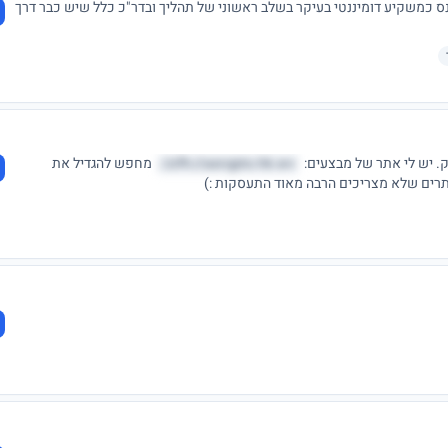
כנס כמשקיע דומיננטי בעיקר בשלב ראשוני של תהליך ובדר"כ כלל שיש כבר דרך
zifh://asivjpto.hk.wv/
מחפש להגדיל את
רים שלא מצריכים הרבה מאוד התעסקות :)