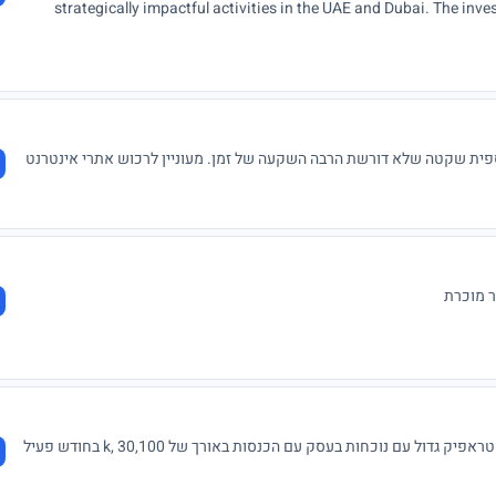
strategically impactful activities in the UAE and Dubai. The inves
sectors: Defense, Oil & Gas, Security Services, and Exclusive Commercial Agencies. These sectors require an Emirati
partner. In addition, the service agent can assist in expediting government transactions. Those interested in contacting me
mmpgfwaiel42@jssk
ית שקטה שלא דורשת הרבה השקעה של זמן. מעוניין לרכוש אתרי אינטרנט
בן 20 מחפש השקעה יציבה עמידה וחזקה לאורך שנים עם טראפיק גדול עם נוכחות בעסק עם הכנסות באורך של 30,100 ,k בחודש פעיל