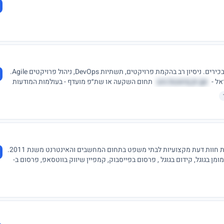
יזם וטכנולוג. מעל 15 שנות ניסיון בהייטק במגוון תפקידים בכירים. ניסיון רב בהקמת פרויקטים, תשתיות DevOps, ניהול פרויקטים Agile.
אל -
urx.lxuwrq.jn.ge
תחום השקעה או שת״פ מועדף - בעולמות המודעות
בעל תואר B.Sc. Computer Science ניסיון והצלחה בהגשת חוות דעת מקצועיות לבתי משפט בתחום המחשבים והאינטרנט משנת 2011.
ן בגוגל, קידום בגוגל , פרסום בפייסבוק, קמפיין שיווק בווטסאפ, פרסום ב-
ברות, הקמת ערוץ יוטיוב, שיווק בטוויטר, הפקת סרטוני וידאו, שרותי יעוץ לעסקים