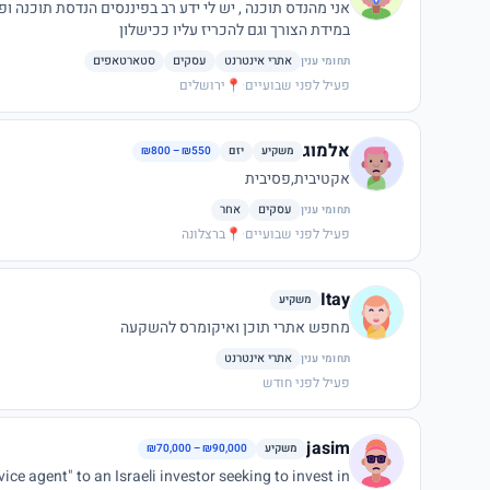
אני מהנדס תוכנה , יש לי ידע רב בפיננסים הנד
במידת הצורך וגם להכריז עליו ככישלון
אתרי אינטרנט
עסקים
סטארטאפים
תחומי ענין
פעיל לפני שבועיים
·
📍
ירושלים
אלמוג
משקיע
יזם
₪800 – ₪550
אקטיבית,פסיבית
עסקים
אחר
תחומי ענין
פעיל לפני שבועיים
·
📍
ברצלונה
Itay
משקיע
מחפש אתרי תוכן ואיקומרס להשקעה
אתרי אינטרנט
תחומי ענין
פעיל לפני חודש
jasim
משקיע
₪70,000 – ₪90,000
ice agent" to an Israeli investor seeking to invest in