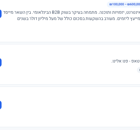
₪100,000 – ₪600,0
יזם ומשקיע סיריאלי בעל ותק של מעל ל25 שנה בתחום האינטרנט, יזמויות ותוכנה. מתמחה בעיקר בשוק B2B הבינלאומי. בין השאר מייסד
יעץ ליזמים. מעורב בהשקעות בסכום כולל של מעל מיליון דולר בשנים
 באתרי אינטרנט מניבים בלבד, רצוי לקהל הבינלאומי.
פ - פנו אלינו.