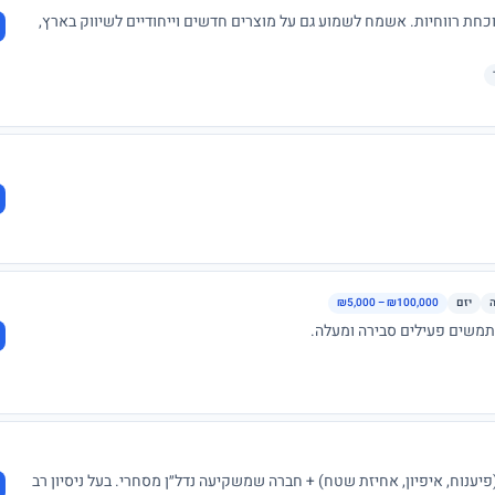
חת רווחיות. אשמח לשמוע גם על מוצרים חדשים וייחודיים לשיווק בארץ,
יזם
₪5,000 – ₪100,000
40, יש לי חברה העוסקת בתחום הביטחוני (פיענוח, איפיון, אחיזת שטח) + חברה שמשקיעה נדל״ן מסחרי. בעל ניסיון רב