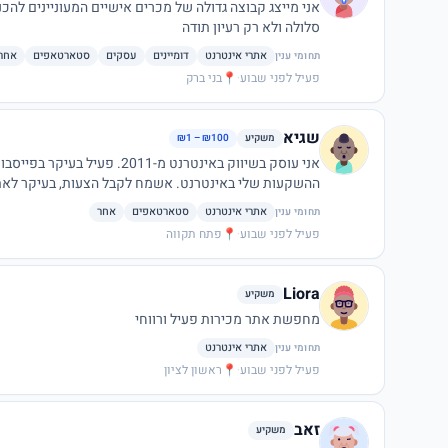
אני מייצג קבוצה גדולה של מכרים אישיים המעוניינים לה
סלולה ולא רק רעיון תודה
אתרי אינטרנט
דומיינים
עסקים
סטארטאפים
אחר
תחומי ענין
פעיל לפני שבוע
·
📍
בני ברק
שגיא
משקיע
₪1 – ₪100
אני עוסק בשיווק באינטרנט מ-2011. פעיל בעיקר בפייסבוק. יש לי אתר של מבצעים:
ההשקעות שלי באינטרנט. אשמח לקבל הצעות, בעיקר לאת
אתרי אינטרנט
סטארטאפים
אחר
תחומי ענין
פעיל לפני שבוע
·
📍
פתח תקווה
Liora
משקיע
מחפשת אתר מכירות פעיל ורווחי
אתרי אינטרנט
תחומי ענין
פעיל לפני שבוע
·
📍
ראשון לציון
זאב
משקיע