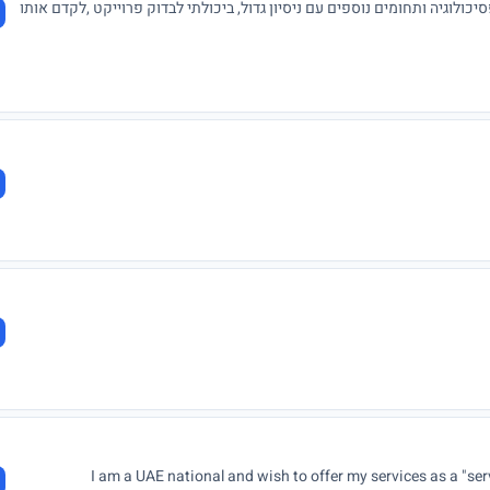
סת תוכנה ופסיכולוגיה ותחומים נוספים עם ניסיון גדול, ביכולתי לבדוק פרוייקט ,לקדם אותו
I am a UAE national and wish to offer my services as a "serv