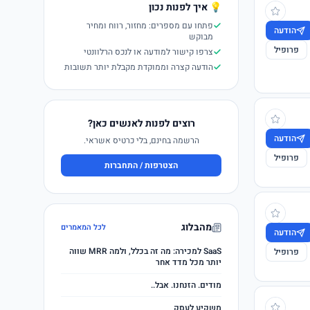
💡 איך לפנות נכון
פתחו עם מספרים: מחזור, רווח ומחיר
הודעה
מבוקש
פרופיל
צרפו קישור למודעה או לנכס הרלוונטי
הודעה קצרה וממוקדת מקבלת יותר תשובות
רוצים לפנות לאנשים כאן?
הודעה
הרשמה בחינם, בלי כרטיס אשראי.
פרופיל
הצטרפות / התחברות
מהבלוג
לכל המאמרים
הודעה
SaaS למכירה: מה זה בכלל, ולמה MRR שווה
פרופיל
יותר מכל מדד אחר
מודים. הזנחנו. אבל..
משקיע לעסק