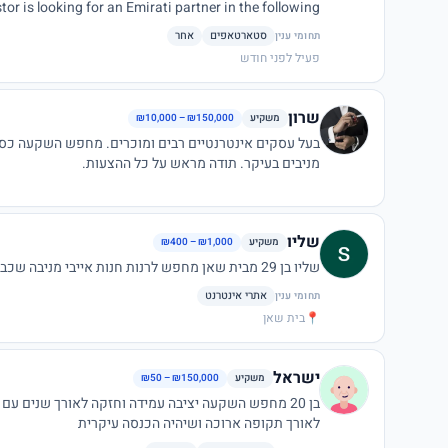
tor is looking for an Emirati partner in the following
סטארטאפים
אחר
תחומי ענין
פעיל לפני חודש
d.txw
are kindly requested to reach me via email at:
שרון
משקיע
₪10,000 – ₪150,000
בעל עסקים אינטרנטיים רבים ומוכרים. מחפש השקעה כספ
מניבים בעיקר. תודה מראש על כל ההצעות.
שליו
משקיע
₪400 – ₪1,000
שליו בן 29 מבית שאן מחפש לרנות חנות אייבי מניבה שכבר מוכרת
אתרי אינטרנט
תחומי ענין
📍
בית שאן
ישראל
משקיע
₪50 – ₪150,000
לאורך תקופה ארוכה ושיהיה הכנסה עיקרית