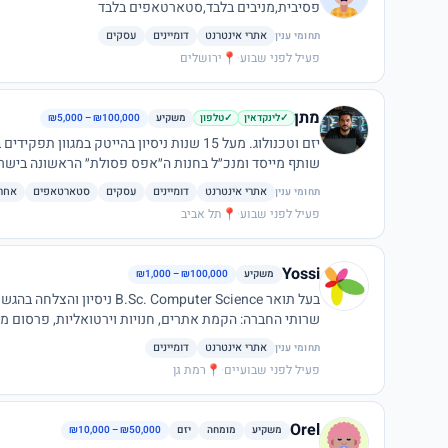
פסיבית,מניבים בלבד,סטארטאפים בלבד
אתרי אינטרנט
דומיינים
עסקים
תחומי ענין
פעיל לפני שבוע
·
📍
ירושלים
מתן
משקיע
₪5,000 – ₪100,000
✓
לינקדאין
✓
טלפון
שותף מייסד ומנכ״ל בחנות ה״אפס פסולת״ הראשונה בישר
והקיימות הסביבתית והחברתית.
אתרי אינטרנט
דומיינים
עסקים
סטארטאפים
אחר
תחומי ענין
פעיל לפני שבוע
·
📍
תל אביב
Yossi
משקיע
₪1,000 – ₪100,000
שרותי החברה: הקמת אתרים, חנויות וירטואליות, פרסום ממומ
WAZE, הקמה וניהול עמודי פייסבוק, הדרכות לעסקים וח
אתרי אינטרנט
דומיינים
תחומי ענין
וחברות.
פעיל לפני שבועיים
·
📍
רמת גן
Orel
משקיע
מומחה
יזם
₪10,000 – ₪50,000