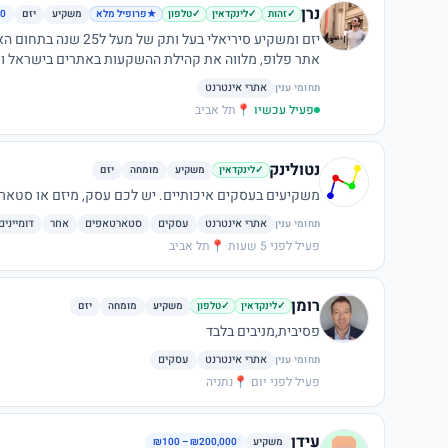
נרן
משקיע
יזם
00
✓
זהות
✓
לינקדאין
✓
טלפון
★
פרופיל מלא
אתר פלופ, מלווה את קהילת ההשקעות באתרים בישראל ומי
האחרונות באתרי אינטרנט בלבד. מעוניין לשמוע על השקעות
אתרי אינטרנט
תחומי ענין
פעיל עכשיו
·
📍
תל אביב
נטולינק
משקיע
מומחה
יזם
✓
לינקדאין
משקיעים בעסקים איכותיים. יש לכם עסק, מיזם או סטארטא
אתרי אינטרנט
עסקים
סטארטאפים
אחר
דומיינים
תחומי ענין
פעיל לפני 5 שעות
·
📍
תל אביב
רומן
משקיע
מומחה
יזם
✓
לינקדאין
✓
טלפון
פסיבית,מניבים בלבד
אתרי אינטרנט
עסקים
תחומי ענין
פעיל לפני יום
·
📍
נתניה
עידן
משקיע
₪100 – ₪200,000