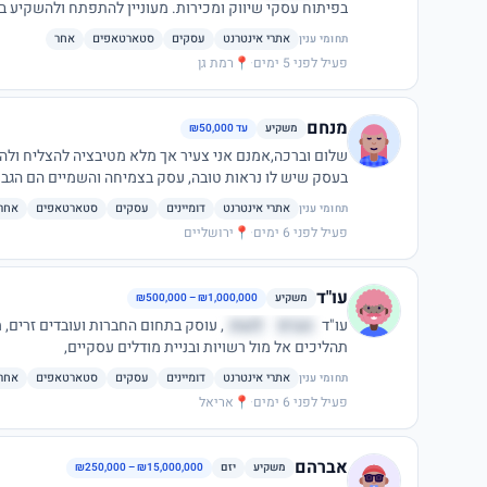
בפיתוח עסקי שיווק ומכירות. מעוניין להתפתח ולהשקיע במיזמים בתחומים נוספים בעיקר כשותף פעיל.
אתרי אינטרנט
עסקים
סטארטאפים
אחר
תחומי ענין
פעיל לפני 5 ימים
·
📍
רמת גן
מנחם
משקיע
עד ₪50,000
שלום וברכה,אמנם אני צעיר אך מלא מטיבציה להצליח ולה
בעסק שיש לו נראות טובה, עסק בצמיחה והשמיים הם הגבול
אתרי אינטרנט
דומיינים
עסקים
סטארטאפים
אחר
תחומי ענין
פעיל לפני 6 ימים
·
📍
ירושליים
עו"ד
משקיע
₪500,000 – ₪1,000,000
עו"ד
הברפ
לנצת
, עוסק בתחום החברות ועובדים זרים,
תהליכים אל מול רשויות ובניית מודלים עסקיים,
אתרי אינטרנט
דומיינים
עסקים
סטארטאפים
אחר
תחומי ענין
פעיל לפני 6 ימים
·
📍
אריאל
אברהם
משקיע
יזם
₪250,000 – ₪15,000,000