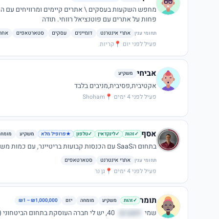
מחפש השקעות בעסקים \ אתרים קיימים ומרוויחים עם הוכ
פחות על אתרים עם פוטנציאל רווחי. תודה
אתרי אינטרנט
דומיינים
עסקים
סטארטאפים
אחר
תחומי ענין
פעיל לפני יום
·
📍
קריות
אביחי
משקיע
אקטיבית,פסיבית,מניבים בלבד
פעיל לפני 4 ימים
·
📍
Shoham
אסף
משקיע
מומחה
✓
זהות
✓
לינקדאין
✓
טלפון
★
פרופיל מלא
בתחום הSaaS עם הכנסות קבועות בריטיינר, עם כמות משתמשים פעילים סבירה ומעלה.
אתרי אינטרנט
סטארטאפים
תחומי ענין
פעיל לפני 4 ימים
·
📍
גן נר
תומר
משקיע
מומחה
יזם
₪1 – ₪1,000,000
✓
זהות
שמי
דנהב כנ