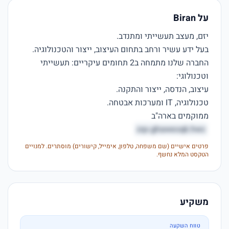
על Biran
החברה שלנו מתמחה ב2 תחומים עיקריים: תעשייתי 
ממוקמים בארה"ב

zqv.ghaweoqk.hwc
פרטים אישיים (שם משפחה, טלפון, אימייל, קישורים) מוסתרים. למנויים
הטקסט המלא נחשף.
משקיע
טווח השקעה