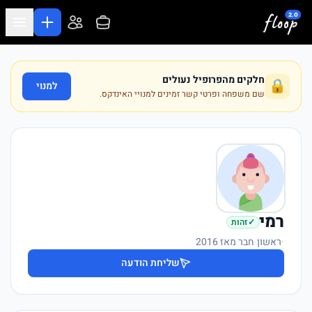
לג לתוכן המרכזי
חלקים מהפרופיל נעולים
🔒
למנוי
שם משפחה ופרטי קשר זמינים למנויי האינדקס.
רמי
✓
זהות
·
ראשון
·
חבר מאז 2016
שליחת הודעה