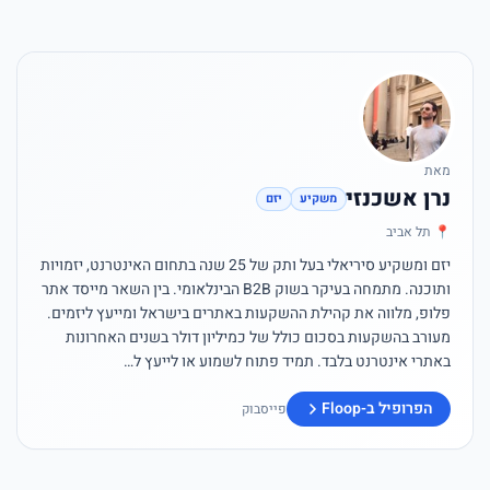
מאת
נרן אשכנזי
משקיע
יזם
📍 תל אביב
יזם ומשקיע סיריאלי בעל ותק של 25 שנה בתחום האינטרנט, יזמויות
ותוכנה. מתמחה בעיקר בשוק B2B הבינלאומי. בין השאר מייסד אתר
פלופ, מלווה את קהילת ההשקעות באתרים בישראל ומייעץ ליזמים.
מעורב בהשקעות בסכום כולל של כמיליון דולר בשנים האחרונות
באתרי אינטרנט בלבד. תמיד פתוח לשמוע או לייעץ ל…
הפרופיל ב-Floop
פייסבוק