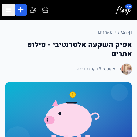
לג לתוכן המרכזי
דף הבית
›
מאמרים
אפיק השקעה אלטרנטיבי - פְילוּפּ
אתרים
נרן אשכנזי
·
3 דקות קריאה