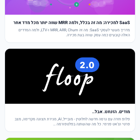
SaaS למכירה: מה זה בכלל, ולמה MRR שווה יותר מכל מדד אחר
מדריך מעשי לעסקי SaaS: מה זה MRR, ARR, Churn ו-LTV, ולמה המדדים
האלה קובעים כמה עסק שווה בעת מכירה.
מודים. הזנחנו. אבל..
פלופ חזרה עם גרסה חדשה לחלוטין - מובייל, AI, מגירת תצוגה מקדימה, מצב
פרטי וצ'אט פנימי. כל מה שהשתנה בפלטפורמה …