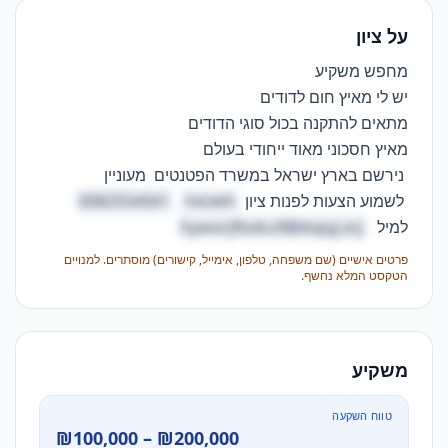
על ציון
 לשמוע הצעות לפנות ציון 
תאכאח
0082554561
למיל  
hyworjfbxku9@dvpyj.xcj
פרטים אישיים (שם משפחה, טלפון, אימייל, קישורים) מוסתרים. למנויים
הטקסט המלא נחשף.
משקיע
טווח השקעה
₪100,000 – ₪200,000