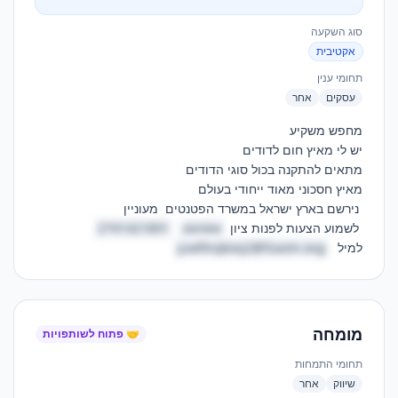
סוג השקעה
אקטיבית
תחומי ענין
עסקים
אחר
 לשמוע הצעות לפנות ציון 
אסחמג
2741421891
למיל  
juwfinqkovj2@fzaom.ovg
מומחה
🤝 פתוח לשותפויות
תחומי התמחות
שיווק
אחר