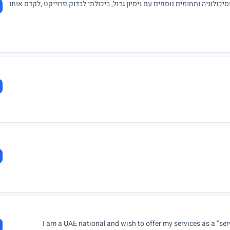
סת תוכנה ופסיכולוגיה ותחומים נוספים עם ניסיון גדול, ביכולתי לבדוק פרוייקט ,לקדם אותו
I am a UAE national and wish to offer my services as a "serv