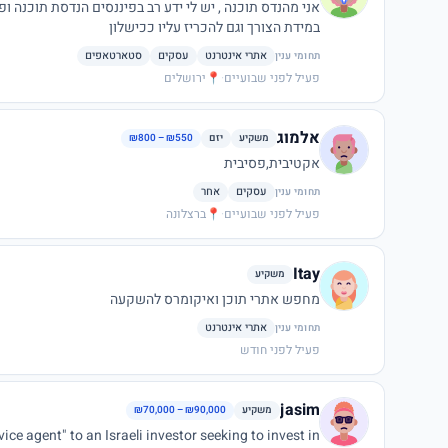
אני מהנדס תוכנה , יש לי ידע רב בפיננסים הנד
במידת הצורך וגם להכריז עליו ככישלון
אתרי אינטרנט
עסקים
סטארטאפים
תחומי ענין
פעיל לפני שבועיים
·
📍
ירושלים
אלמוג
משקיע
יזם
₪800 – ₪550
אקטיבית,פסיבית
עסקים
אחר
תחומי ענין
פעיל לפני שבועיים
·
📍
ברצלונה
Itay
משקיע
מחפש אתרי תוכן ואיקומרס להשקעה
אתרי אינטרנט
תחומי ענין
פעיל לפני חודש
jasim
משקיע
₪70,000 – ₪90,000
ice agent" to an Israeli investor seeking to invest in