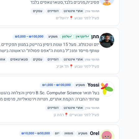
פסיבית,מניבים בלבד,סטארטאפים בלבד
אתרי אינטרנט
דומיינים
עסקים
תחומי ענין
פעיל לפני שבוע
·
📍
ירושלים
מתן
משקיע
₪5,000 – ₪100,000
✓
לינקדאין
✓
טלפון
שותף מייסד ומנכ״ל בחנות ה״אפס פסולת״ הראשונה בישר
והקיימות הסביבתית והחברתית.
אתרי אינטרנט
דומיינים
עסקים
סטארטאפים
אחר
תחומי ענין
פעיל לפני שבוע
·
📍
תל אביב
Yossi
משקיע
₪1,000 – ₪100,000
שרותי החברה: הקמת אתרים, חנויות וירטואליות, פרסום ממומ
WAZE, הקמה וניהול עמודי פייסבוק, הדרכות לעסקים וח
אתרי אינטרנט
דומיינים
תחומי ענין
וחברות.
פעיל לפני שבועיים
·
📍
רמת גן
Orel
משקיע
מומחה
יזם
₪10,000 – ₪50,000