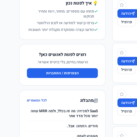
💡 איך לפנות נכון
פתחו עם מספרים: מחזור, רווח ומחיר
הודעה
מבוקש
פרופיל
צרפו קישור למודעה או לנכס הרלוונטי
הודעה קצרה וממוקדת מקבלת יותר תשובות
רוצים לפנות לאנשים כאן?
הודעה
הרשמה בחינם, בלי כרטיס אשראי.
פרופיל
הצטרפות / התחברות
מהבלוג
לכל המאמרים
הודעה
SaaS למכירה: מה זה בכלל, ולמה MRR שווה
פרופיל
יותר מכל מדד אחר
מודים. הזנחנו. אבל..
משקיע לעסק