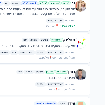
נרן
משקיע
יזם
00
✓
זהות
✓
לינקדאין
✓
טלפון
★
פרופיל מלא
אתר פלופ, מלווה את קהילת ההשקעות באתרים בישראל ומי
האחרונות באתרי אינטרנט בלבד. מעוניין לשמוע על השקעות
אתרי אינטרנט
תחומי ענין
פעיל עכשיו
·
📍
תל אביב
נטולינק
משקיע
מומחה
יזם
✓
לינקדאין
משקיעים בעסקים איכותיים. יש לכם עסק, מיזם או סטארטא
אתרי אינטרנט
עסקים
סטארטאפים
אחר
דומיינים
תחומי ענין
פעיל לפני שעתיים
·
📍
תל אביב
רומן
משקיע
מומחה
יזם
✓
לינקדאין
✓
טלפון
פסיבית,מניבים בלבד
אתרי אינטרנט
עסקים
תחומי ענין
פעיל לפני יום
·
📍
נתניה
עידן
משקיע
₪100 – ₪200,000