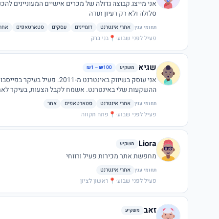
אני מייצג קבוצה גדולה של מכרים אישיים המעוניינים לה
סלולה ולא רק רעיון תודה
אתרי אינטרנט
דומיינים
עסקים
סטארטאפים
אחר
תחומי ענין
פעיל לפני שבוע
·
📍
בני ברק
שגיא
משקיע
₪1 – ₪100
אני עוסק בשיווק באינטרנט מ-2011. פעיל בעיקר בפייסבוק. יש לי אתר של מבצעים:
ההשקעות שלי באינטרנט. אשמח לקבל הצעות, בעיקר לאת
אתרי אינטרנט
סטארטאפים
אחר
תחומי ענין
פעיל לפני שבוע
·
📍
פתח תקווה
Liora
משקיע
מחפשת אתר מכירות פעיל ורווחי
אתרי אינטרנט
תחומי ענין
פעיל לפני שבוע
·
📍
ראשון לציון
זאב
משקיע