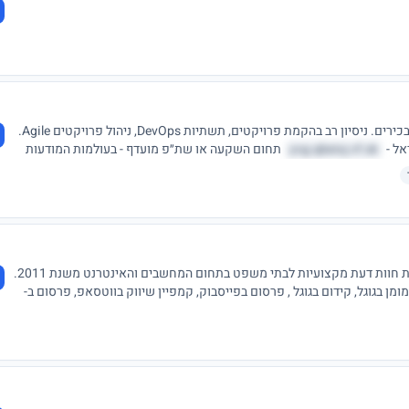
יזם וטכנולוג. מעל 15 שנות ניסיון בהייטק במגוון תפקידים בכירים. ניסיון רב בהקמת פרויקטים, תשתיות DevOps, ניהול פרויקטים Agile.
אל -
yvg.qbeixj.vf.sk
תחום השקעה או שת״פ מועדף - בעולמות המודעות
בעל תואר B.Sc. Computer Science ניסיון והצלחה בהגשת חוות דעת מקצועיות לבתי משפט בתחום המחשבים והאינטרנט משנת 2011.
ן בגוגל, קידום בגוגל , פרסום בפייסבוק, קמפיין שיווק בווטסאפ, פרסום ב-
ברות, הקמת ערוץ יוטיוב, שיווק בטוויטר, הפקת סרטוני וידאו, שרותי יעוץ לעסקים