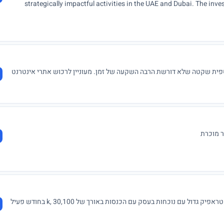
strategically impactful activities in the UAE and Dubai. The inves
sectors: Defense, Oil & Gas, Security Services, and Exclusive Commercial Agencies. These sectors require an Emirati
partner. In addition, the service agent can assist in expediting government transactions. Those interested in contacting me
wffmleuiqn13@anrm
ית שקטה שלא דורשת הרבה השקעה של זמן. מעוניין לרכוש אתרי אינטרנט
בן 20 מחפש השקעה יציבה עמידה וחזקה לאורך שנים עם טראפיק גדול עם נוכחות בעסק עם הכנסות באורך של 30,100 ,k בחודש פעיל