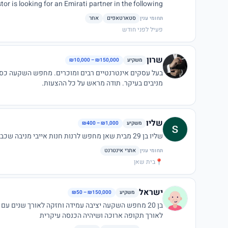
tor is looking for an Emirati partner in the following
סטארטאפים
אחר
תחומי ענין
פעיל לפני חודש
r.wif
are kindly requested to reach me via email at:
שרון
משקיע
₪10,000 – ₪150,000
בעל עסקים אינטרנטיים רבים ומוכרים. מחפש השקעה כספ
מניבים בעיקר. תודה מראש על כל ההצעות.
שליו
משקיע
₪400 – ₪1,000
שליו בן 29 מבית שאן מחפש לרנות חנות אייבי מניבה שכבר מוכרת
אתרי אינטרנט
תחומי ענין
📍
בית שאן
ישראל
משקיע
₪50 – ₪150,000
לאורך תקופה ארוכה ושיהיה הכנסה עיקרית