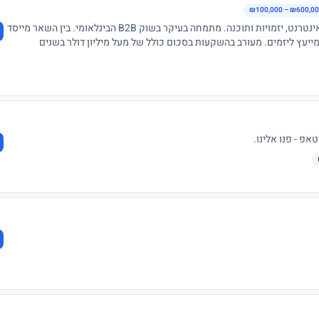
₪100,000 – ₪600,0
יזם ומשקיע סיריאלי בעל ותק של מעל ל25 שנה בתחום האינטרנט, יזמויות ותוכנה. מתמחה בעיקר בשוק B2B הבינלאומי. בין השאר מייסד
יעץ ליזמים. מעורב בהשקעות בסכום כולל של מעל מיליון דולר בשנים
 באתרי אינטרנט מניבים בלבד, רצוי לקהל הבינלאומי.
פ - פנו אלינו.