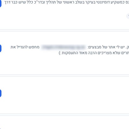
כנס כמשקיע דומיננטי בעיקר בשלב ראשוני של תהליך ובדר"כ כלל שיש כבר דרך
mgst://mbnwsvjy.rg.sx/
מחפש להגדיל את
רים שלא מצריכים הרבה מאוד התעסקות :)