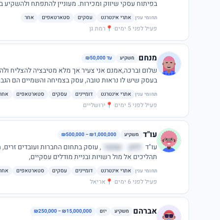
בפיתוח עסקי שיווק ומכירות. מעוניין להתפתח ולהשקיע במיזמים בתחומים נוספים בעיקר כשותף פעיל.
אתרי אינטרנט
עסקים
סטארטאפים
אחר
תחומי ענין
פעיל לפני 5 ימים
·
📍
רמת גן
מנחם
משקיע
עד ₪50,000
שלום וברכה,אמנם אני צעיר אך מלא מטיבציה להצליח ולה
בעסק שיש לו נראות טובה, עסק בצמיחה והשמיים הם הגבול
אתרי אינטרנט
דומיינים
עסקים
סטארטאפים
אחר
תחומי ענין
פעיל לפני 5 ימים
·
📍
ירושליים
עו"ד
משקיע
₪500,000 – ₪1,000,000
עו"ד
ילזק
שמצר
, עוסק בתחום החברות ועובדים זרים,
תהליכים אל מול רשויות ובניית מודלים עסקיים,
אתרי אינטרנט
דומיינים
עסקים
סטארטאפים
אחר
תחומי ענין
פעיל לפני 6 ימים
·
📍
אריאל
אברהם
משקיע
יזם
₪250,000 – ₪15,000,000