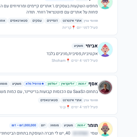
מחפש השקעות בעסקים \ אתרים קיימים ומרוויחים עם הוכ
פחות על אתרים עם פוטנציאל רווחי. תודה
אתרי אינטרנט
דומיינים
עסקים
סטארטאפים
אחר
תחומי ענין
פעיל לפני יום
·
📍
קריות
אביחי
משקיע
אקטיבית,פסיבית,מניבים בלבד
פעיל לפני 4 ימים
·
📍
Shoham
אסף
משקיע
מומחה
✓
זהות
✓
לינקדאין
✓
טלפון
★
פרופיל מלא
בתחום הSaaS עם הכנסות קבועות בריטיינר, עם כמות משתמשים פעילים סבירה ומעלה.
אתרי אינטרנט
סטארטאפים
תחומי ענין
פעיל לפני 4 ימים
·
📍
גן נר
תומר
משקיע
מומחה
יזם
₪1 – ₪1,000,000
✓
זהות
שמי
נשדמ וט