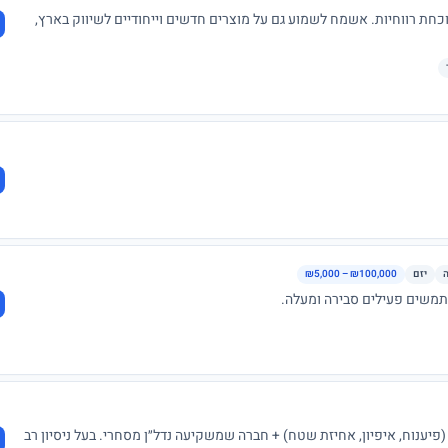
חת רווחיות. אשמח לשמוע גם על מוצרים חדשים וייחודיים לשיווק בארץ,
יזם
₪5,000 – ₪100,000
40, יש לי חברה העוסקת בתחום הביטחוני (פיענוח, איפיון, אחיזת שטח) + חברה שמשקיעה נדל״ן מסחרי. בעל ניסיון רב