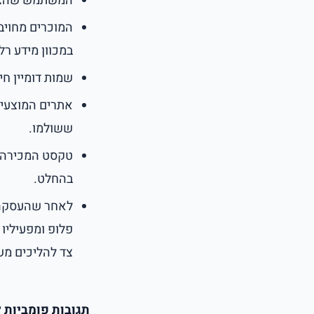
המשתמש שהציע
המוכרים מחויב
במכוון מידע רלו
שמות דומיין ח
אתרים המוצעים
ששולמו.
טקסט המכירה ה
בהחלט.
לאחר שהעסקה ה
פלופ ומפעיליו 
צד להליכים מש
תגובות פומביות 