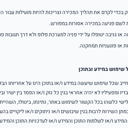
ק בכדי לקדם את תהליך המכירה וצריכות להיות מועילות עבור הק
ת לשם פגיעה במכירה אסורות במפורש.
ו גניבה יטופלו על ידי פניה למערכת פלופ ולא דרך תגובות פו
ת או פוגעניות תמחקנה.
 שימוש במידע ובתוכן
יב שכל שימוש שיעשה במידע ו/או בתוכן הינו על אחריותו הבלעד
יו ומפעיליו לא יהיה אחראי בגין כל נזק ו/או הפסד בין ישיר וב
ישי כלשהו בכל הקשור לשימוש באתר, נתינתו, ביטולו, השהייתו
ן השירות לרבות בגין שיבושים ו/או ניתוקים ו/או ליקויים בהעב
מידע ו/או לשלמות התוכן והמידע ו/או לעדכניות התוכן והמידע ו