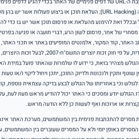
מניפולציה של כתובת ה-URL של דפים פנימיים של האתר בכדי להגיע לדפים 
לגולש גישה ישירה (URL Hacking); העלאת תוכן או ביצוע פעולות אשר י
ובכלל זאת להימנע מהעלאת או פרסום תוכן אשר יש בו כדי להפר
 מסחרי של אחר, פרסום לשון הרע, דברי תועבה או פגיעה בפרטי
וב האתר, קוד המקור, אלמנטים המופיעים באתר או תכני האתר,
לבצעה נתונה בלעדית, על פי חוק זכות יוצרים התשס"ח-007
גולש מצהיר בזאת, כי ידוע לו שלמרות שהאתר פועל במידת 
שוטף ותקין ולנכונות ולדיוק התוכן, יתכן ויחול ליקוי ו/או טעות ו
 לגולש וכי באחריותו של הגולש לבצע בדיקה עצמאית נוספת, קו
ידו.הגולש יודע ומסכים כי האתר יכול להודיע מראש מעת לעת, 
קצרות או ארוכות ואף לעשות כן ללא הודעה מראש.
 מסרים להתכתבות פנימית בין המשתמשים, מערכת האתר אינ
מסרים באופן יומי ולא על המסרים שעוברים בין המשתמשים, ע