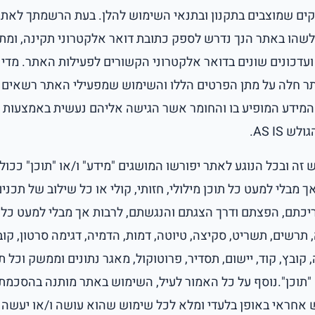
קים שמוצבים בתקנון ובתנאי השימוש להלן. בעת הרשמתך לאתר
שהו באתר הנך נדרש לספק כתובת דואר אלקטרוני תקינה, ומת
 ועדכונים שונים בדואר אלקטרוני הקשורים לפעילות האתר. מדי
ר חלה על מתן הפרטים הללו והשימוש שמפעילי האתר רשאים 
מידע המופיע בו והחומר אשר הגישה אליהם נעשית באמצעות 
 AS IS.
 זה ובכל הנוגע לאתר יפורשו המושגים "מידע" ו/או "תוכן" ככול
 מבלי למעט כל תוכן מילולי, חזותי, קולי או כל שילוב של תכנים
ריכתם, הפצתם ודרך הצגתם והנגשתם, לרבות אך מבלי למעט כל ת
, תרשים, תשריט, סקיצה, טיוטה, דמות, הדמיה, דגימה סרטון, קוב
 קובץ, קוד, יישום, תסדיר, פרוטוקול, מאגר נתונים וממשק וכל תו
: "תוכן".נוסף על כל האמור לעיל, השימוש באתר מותנה בהסכמת
 אחראי באופן בלעדי ומלא לכל שימוש שהוא עושה ו/או יעשה ב