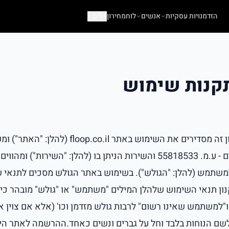
הזדמנויות עסקיות
אנשים
לוח
מחירון
כלים
תקנות שימוש
תנאי שימוש ותקנון זה מסדירים את השימוש באתר il
בנכסים אינטרנטיים - ע.מ. 55818533 והשירות הניתן בו (להלן: "השירו
משתמש (להלן: "הגולש"). בשימוש באתר הגולש מסכים לתנאי 
נון תנאי השימוש שלהלן המילים "משתמש" או "גולש" מובהר כי 
למשתמש שאינו רשום" לרבות גולש מזדמן וכו' (אלא אם צוין א
לשם הנוחות בלבד וחל על גברים ונשים כאחד.ההרשמה לאתר הי