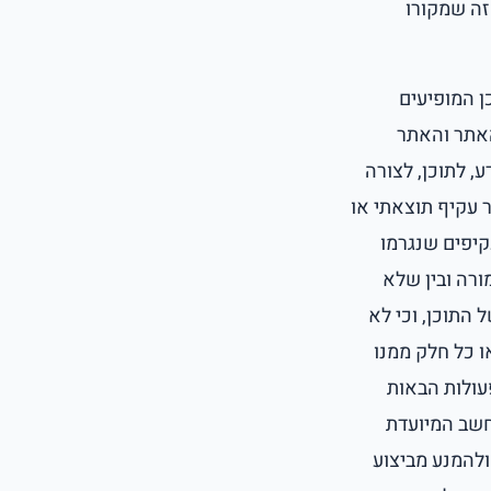
זה שמקורו
ן המופיעים
האתר והאתר
, לתוכן, לצורה
ר עקיף תוצאתי או
עקיפים שנגרמו
ורה ובין שלא
 התוכן, וכי לא
ו כל חלק ממנו
עולות הבאות
חשב המיועדת
וף מידע או לבצע פעולות בדרך של חיקוי גולש רגיל, לרבות Bots או Crawlers ולהמנע מביצוע