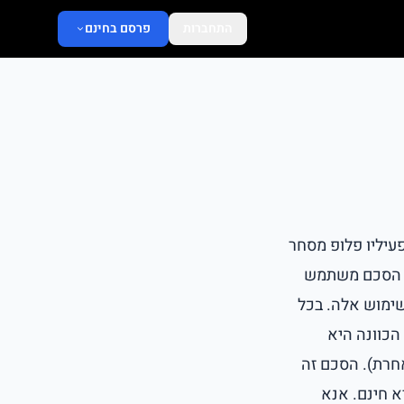
התחברות
פרסם בחינם
floop.co. (להלן: "האתר") ומפעיליו פלופ מסחר
ת") ומהווים הסכם משתמש
שימוש אלה. בכל
הכוונה היא
חרת). הסכם זה
א חינם. אנא